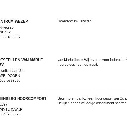
NTRUM WEZEP
Hoorcentrum Lelystad
ldweg 20
 WEZEP
: 038-3758182
ESTELLEN VAN MARLE
van Marle Horen Wij leveren voor iedere indi
BV
hooroplossingen op maat.
hweitzerlaan 31
 APELDOORN
: 055-5338597
NENBERG HOORCOMFORT
Beter horen dankzij een hoortoestel van Sc
Bekijk hier ons volledige assortiment hoortoe
at 37
 WINTERSWIJK
: 0543-518898