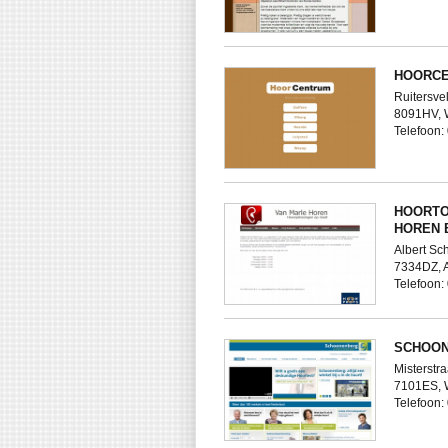
HOORCE
Ruitersve
8091HV,
Telefoon
HOORTO
HOREN 
Albert Sc
7334DZ,
Telefoon
SCHOO
Misterstra
7101ES,
Telefoon