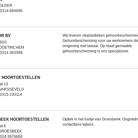
 4
KILDER
: 0314-684696
R BV
Wij leveren otoplastieken gehoorbeschermin
Gehoorbescherming voor uw werknemers die
 60/1
omgeving met lawaai. Op maat gemaakte
 DOETINCHEM
gehoorbescherming is ons specialisme.
: 0314-363588
 HOORTOESTELLEN
at 13
 VARSSEVELD
 0315-230114
EEK HOORTOESTELLEN
Optiek in het hartje van Groesbeek. Oogmetin
contactlenz kijkers.
at 6
 GROESBEEK
: 024-3976668