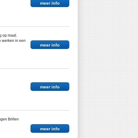
meer info
g op maat.
 werken in een
meer info
meer info
gen Brillen
meer info