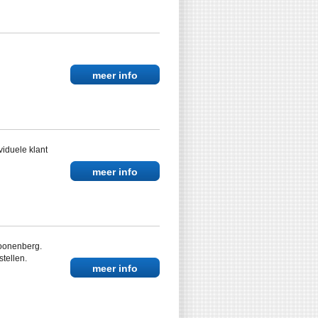
meer info
viduele klant
meer info
hoonenberg.
stellen.
meer info