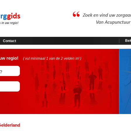
Bek
Contact
uw regio!
( vul minimaal 1 van de 2 velden in! )
Gelderland