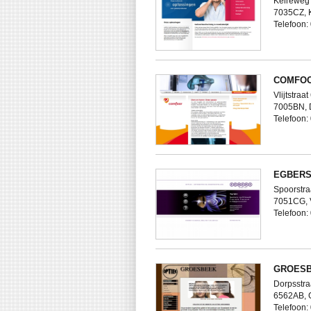
Kelreweg
7035CZ, 
Telefoon
COMFOO
Vlijtstraat
7005BN,
Telefoon
EGBERS
Spoorstra
7051CG,
Telefoon:
GROESB
Dorpsstra
6562AB,
Telefoon