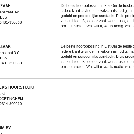
-ZAAK
De beste hooroplossing in Elst Om de beste 
iedere klant te vinden is vakkennis nodig, m
enstraat 3-c
geduld en persoonlijke aandacht. Dit is preci
 ELST
zaak u biedt. Bij de oor-zaak wordt rustig de
: 0481-350368
om te luisteren. Wat wilt u, wat is nodig, wat is
-ZAAK
De beste hooroplossing in Elst Om de beste 
iedere klant te vinden is vakkennis nodig, m
enstraat 3-C
geduld en persoonlijke aandacht. Dit is preci
 ELST
zaak u biedt. Bij de oor-zaak wordt rustig de
: 0481-350368
om te luisteren. Wat wilt u, wat is nodig, wat is
EKS HOORSTUDIO
es 5
 DOETINCHEM
: 0314-360560
RM BV