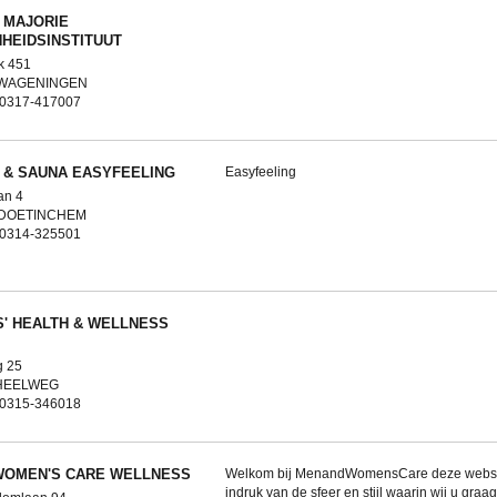
 MAJORIE
HEIDSINSTITUUT
k 451
 WAGENINGEN
: 0317-417007
 & SAUNA EASYFEELING
Easyfeeling
an 4
 DOETINCHEM
: 0314-325501
S' HEALTH & WELLNESS
 25
 HEELWEG
: 0315-346018
WOMEN'S CARE WELLNESS
Welkom bij MenandWomensCare deze websit
indruk van de sfeer en stijl waarin wij u gra