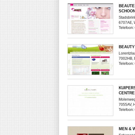
BEAUTE
SCHOON
Stadsbrin
6707AE,
Telefoon
BEAUTY
Lorentzla
7002HB,
Telefoon
KUIPER
CENTRE
Molenweg
7055AV,
Telefoon
MEN & 