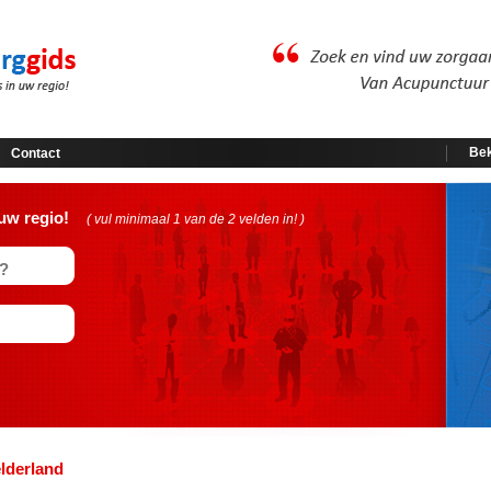
Bek
Contact
uw regio!
( vul minimaal 1 van de 2 velden in! )
lderland