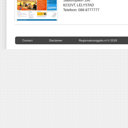
Stationsplein 186
8232VT, LELYSTAD
Telefoon: 088-8777777
Contact
Disclaimer
Regionalezorggids.nl © 2026