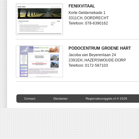
FENIXVITAAL
Korte Geldersekade 1
3311CH, DORDRECHT
Telefoon: 078-6390162
PODOCENTRUM GROENE HART
Jacoba van Beyerenlaan 24
2391EH, HAZERSWOUDE-DORP
Telefoon: 0172-587103
Contact
Disclaimer
Regionalezorggids.nl © 2026