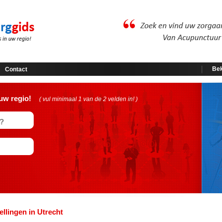
Bek
Contact
uw regio!
( vul minimaal 1 van de 2 velden in! )
ellingen in Utrecht