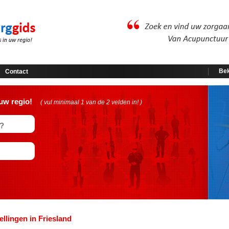
Bek
Contact
uw regio!
( vul minimaal 1 van de 2 velden in! )
llingen in Friesland