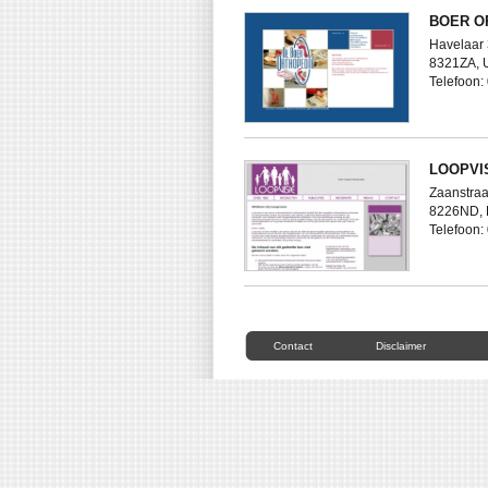
BOER O
Havelaar
8321ZA,
Telefoon
LOOPVI
Zaanstraa
8226ND,
Telefoon
Contact
Disclaimer