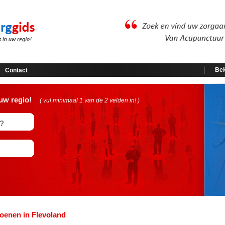
Bek
Contact
uw regio!
( vul minimaal 1 van de 2 velden in! )
oenen in Flevoland