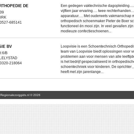
RTHOPEDIE DE
Een gedegen vaktechnische dagopleiding....
vijftien jaar ervaring..... twee rechterhanden.
 39
apparatuur..... Met ouderwets vakmanschap 
 URK
orthopedisch schoenmaker Pieter de Boer s
: 0527-685141
functioneel én mooi zijn. In veel gevallen zijn
modieuze confectieschoenen...
SIE BV
Loopvisie is een Schoentechnisch Orthopedis
team van Loopvisie biedt oplossingen voor v
t 6/B
problemen aan voor mensen van alle leeftijd
 LELYSTAD
is het bedrijf gespecialiseerd in orthopedisch
: 0320-218064
schoentechniek voor kinderen. De oprichter 
heeft met zijn jarenlange...
Regionalezorggids.nl © 2026