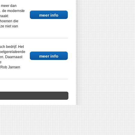
. meer dan
.... de modernste
meer info
maakt
choenen die
 ze niet van
ch bedrijf. Het
oetgerelateerde
meer info
en. Daarnaast
e
, Rob Jansen