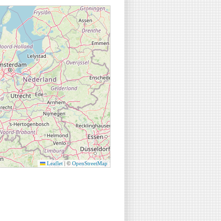
Leaflet
|
©
OpenStreetMap