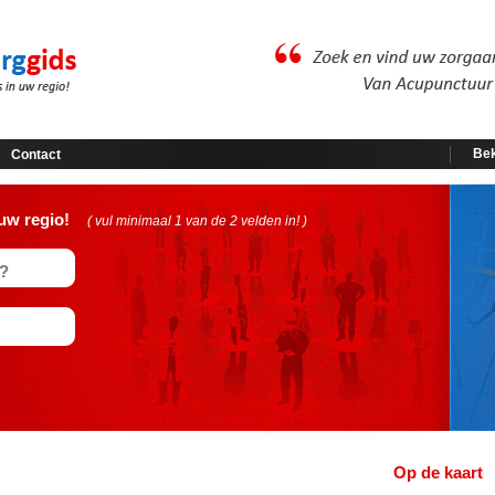
Bek
Contact
uw regio!
( vul minimaal 1 van de 2 velden in! )
Op de kaart