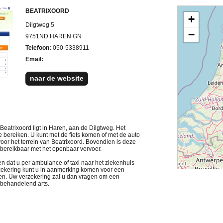
BEATRIXOORD
+
Dilgtweg 5
−
9751ND HAREN GN
Telefoon:
050-5338911
Email:
naar de website
eatrixoord ligt in Haren, aan de Dilgtweg. Het
 bereiken. U kunt met de fiets komen of met de auto
or het terrein van Beatrixoord. Bovendien is deze
 bereikbaar met het openbaar vervoer.
n dat u per ambulance of taxi naar het ziekenhuis
rzekering kunt u in aanmerking komen voor een
ten. Uw verzekering zal u dan vragen om een
w behandelend arts.