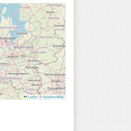
Leaflet
|
©
OpenStreetMap