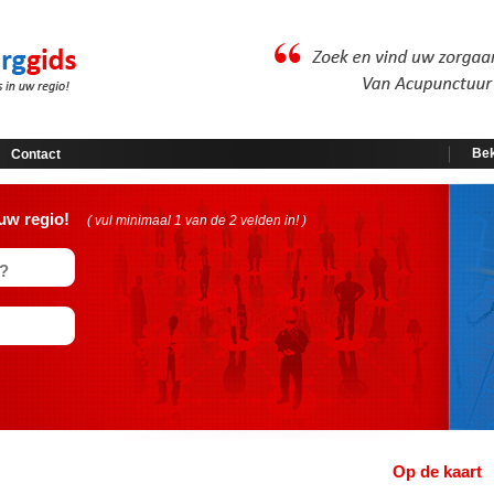
Bek
Contact
uw regio!
( vul minimaal 1 van de 2 velden in! )
Op de kaart