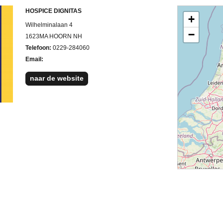
HOSPICE DIGNITAS
+
Wilhelminalaan 4
−
1623MA HOORN NH
Telefoon:
0229-284060
Email:
naar de website